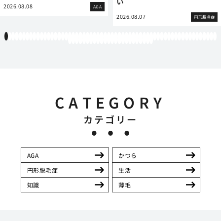
い
2026.08.08
AGA
2026.08.07
円形脱毛症
1
2
3
4
5
6
7
8
9
10
11
12
13
14
15
16
17
18
19
20
21
22
23
24
25
26
27
28
29
30
31
32
33
34
35
36
37
38
39
40
41
42
43
44
45
46
47
48
49
50
51
52
53
54
55
56
57
58
59
60
61
62
63
64
65
66
67
68
69
70
71
72
73
74
75
76
77
78
79
80
81
82
83
84
CATEGORY
カテゴリー
AGA
かつら
円形脱毛症
生活
知識
薄毛