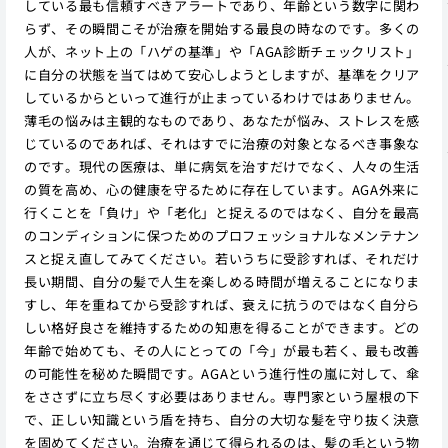
している最も信頼すべきアラートであり、年齢という数字に関わ
らず、その瞬間こそが治療を開始する最良の時なのです。多くの
人が、ネット上の「ハゲの基準」や「AGA診断チェックリスト」
に自分の状態を当てはめて安心しようとしますが、基準をクリア
しているからといって進行が止まっているわけではありません。
薄毛の悩みは主観的なものであり、あなたが悩み、ストレスを感
じているのであれば、それはすでに治療の対象となるべき事象な
のです。現代の医療は、単に病気を治すだけでなく、人々の生活
の質を高め、心の健康を守るために存在しています。AGA外来に
行くことを「負け」や「老化」と捉えるのではなく、自分を最高
のコンディションに保つためのプロフェッショナルなメンテナン
スと捉え直してみてください。若いうちに受診すれば、それだけ
長い期間、自分の髪で人生を楽しめる時間が増えることになりま
すし、年を重ねてから受診すれば、衰えに抗うのではなく自分ら
しい格好良さを維持するための知恵を得ることができます。どの
年齢で始めても、その人にとっての「今」が最も若く、最も改善
の可能性を秘めた瞬間です。AGAという進行性の嵐に対して、傘
をささずに立ち尽くす必要はありません。専門家という屋根の下
で、正しい知識という盾を持ち、自分の大切な髪を守り抜く決意
を固めてください。治療を通じて得られるのは、髪の毛という物