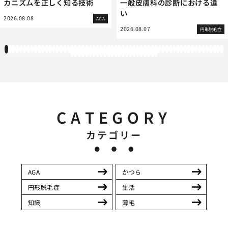
カニズムを正しく知る技術
一般皮膚科の診断における違
い
2026.08.08
AGA
2026.08.07
円形脱毛症
1
2
3
4
5
6
7
8
9
10
11
12
13
14
15
16
17
18
19
20
21
22
23
24
25
26
27
28
29
30
31
32
33
34
35
36
37
38
39
40
41
42
43
44
45
46
47
48
49
50
51
52
53
54
55
56
57
58
59
60
61
62
63
64
65
66
67
68
69
70
71
72
73
74
75
76
77
78
79
80
81
82
83
84
CATEGORY
カテゴリー
AGA
かつら
円形脱毛症
生活
知識
薄毛