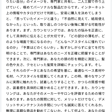
りたい自分」のイメージを、専門家と共有し、二人三脚で作り上
げていく、極めてパーソナルな製品だからです。インターネット
上の情報やカタログだけで判断し、安易に購入を決めてしまう
と、「思っていたイメージと違う」「不自然に見えて、結局使え
なかった」といった、取り返しのつかない後悔に繋がる可能性が
あります。まず、カウンセリングでは、あなたの悩みを正直に、
そして具体的に伝えることが大切です。「どの部分の薄毛が、ど
のような場面で気になるのか」「どんなヘアスタイルに憧れてい
るのか」「予算はどのくらいか」。恥ずかしがらずに全てを打ち
明けることで、専門家はあなたのニーズを正確に把握することが
できます。次に、専門家は、あなたの頭の形を精密に測定し、髪
の色や太さ、クセといった髪質を詳細にチェックします。そし
て、それらのデータとあなたの希望を基に、最適なベース素材や
毛材、ヘアスタイルを提案してくれます。この時、様々なサンプ
ルに実際に触れたり、試着したりすることで、かつらの質感や軽
さ、装着感を具体的に確かめることができます。また、カウンセ
リングは、あなたがそのメーカーやサロンを評価するための場で
もあります。あなたの質問に対して、メリットだけでなく、デメ
リットやメンテナンスの手間についても誠実に答えてくれるか。
無理に高額な商品を勧めてこないか。そして何より、あなたの悩