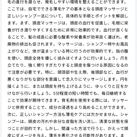
毛の進行を遅らせ、発毛しやすい環境を整えることができます。
ここでは、自宅でできる薄毛ケアの基本となる頭皮マッサージと
正しいシャンプー法について、具体的な手順とポイントを解説し
ます。まず、頭皮マッサージは、頭皮の血行を促進し、毛根に栄
養が行き渡りやすくするために非常に効果的です。血行が良くな
ることで、髪の成長に必要な酸素や栄養素が効率良く運ばれ、老
廃物の排出も促されます。マッサージは、シャンプー時やお風呂
上がりなど、体が温まっている時に行うのが効果的です。指の腹
を使い、頭皮全体を優しく揉みほぐすように行いましょう。爪を
立てたり、強く擦りすぎたりすると頭皮を傷つける原因になるの
で注意が必要です。特に、頭頂部や生え際、後頭部など、血行が
悪くなりがちな部分を意識して念入りにマッサージします。円を
描くように、または頭皮を持ち上げるように、ゆっくりと圧をか
けながら行いましょう。5分程度の短い時間でも、毎日継続する
ことで効果が期待できます。育毛剤を使用する際には、マッサー
ジと併用することで、成分の浸透をより高めることができます。
次に、正しいシャンプー方法も薄毛ケアには欠かせません。シャ
ンプーは、頭皮の汚れや余分な皮脂を洗い流し、清潔な状態を保
つことが目的です。しかし、間違った方法で行うと、かえって頭
皮にダメージを与え、薄毛を悪化させる可能性があります。ま