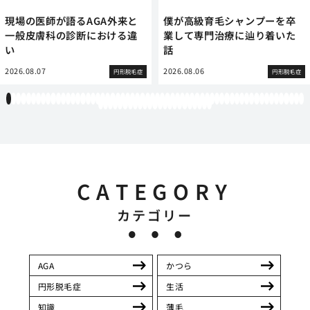
現場の医師が語るAGA外来と
僕が高級育毛シャンプーを卒
一般皮膚科の診断における違
業して専門治療に辿り着いた
い
話
2026.08.07
2026.08.06
円形脱毛症
円形脱毛症
1
2
3
4
5
6
7
8
9
10
11
12
13
14
15
16
17
18
19
20
21
22
23
24
25
26
27
28
29
30
31
32
33
34
35
36
37
38
39
40
41
42
43
44
45
46
47
48
49
50
51
52
53
54
55
56
57
58
59
60
61
62
63
64
65
66
67
68
69
70
71
72
73
74
75
76
77
78
79
80
81
82
83
CATEGORY
カテゴリー
AGA
かつら
円形脱毛症
生活
知識
薄毛