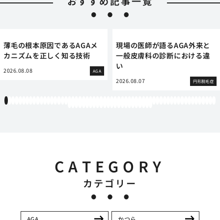
おすすめ記事一覧
薄毛の根本原因であるAGAメ
現場の医師が語るAGA外来と
カニズムを正しく知る技術
一般皮膚科の診断における違
い
2026.08.08
AGA
2026.08.07
円形脱毛症
1
2
3
4
5
6
7
8
9
10
11
12
13
14
15
16
17
18
19
20
21
22
23
24
25
26
27
28
29
30
31
32
33
34
35
36
37
38
39
40
41
42
43
44
45
46
47
48
49
50
51
52
53
54
55
56
57
58
59
60
61
62
63
64
65
66
67
68
69
70
71
72
73
74
75
76
77
78
79
80
81
82
83
84
CATEGORY
カテゴリー
AGA
かつら