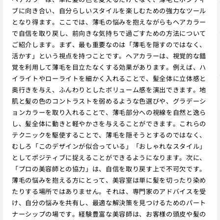
ブに向き合い、自分らしいスタイルを楽しむための強力なツール
となり得ます。ここでは、薄毛の悩みを抱えながらもヘアカラー
で自信を取り戻し、前向きな気持ちで過ごすための方法について
ご紹介します。まず、最も重要なのは「薄毛を隠すのではなく、
活かす」という視点を持つことです。ヘアカラーは、視覚的な錯
覚を利用して薄毛を目立たなくする効果があります。例えば、ハ
イライトやローライトを細かく入れることで、髪全体に立体感と
奥行きを与え、ふんわりとしたボリューム感を演出できます。地
肌と髪の色のコントラストを弱めるような色選びや、グラデーシ
ョンカラーを取り入れることで、薄毛部分への視線を自然と逸ら
し、髪全体に動きと軽やかさを与えることができます。これらの
テクニックを駆使することで、薄毛を隠そうとするのではなく、
むしろ「このデザインが似合っている」「おしゃれなスタイル」
としてポジティブに捉えることができるようになります。次に、
「プロの美容師との協力」は、自信を取り戻す上で不可欠です。
薄毛の悩みを抱える方にとって、美容室は単に髪を切ったり染め
たりする場所ではありません。それは、専門家のアドバイスを受
け、自分の悩みを共有し、最適な解決策を見つけるためのパート
ナーシップの場です。経験豊富な美容師は、お客様の頭皮や髪の