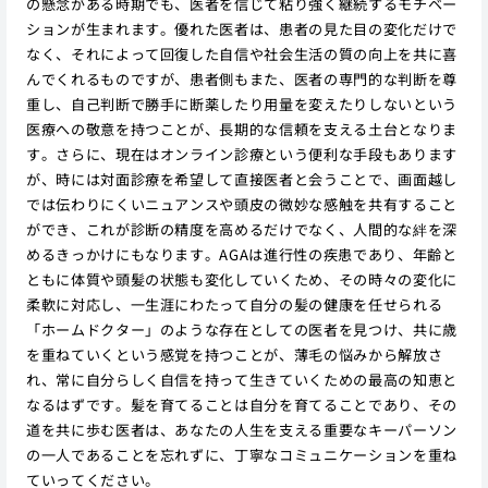
の懸念がある時期でも、医者を信じて粘り強く継続するモチベー
ションが生まれます。優れた医者は、患者の見た目の変化だけで
なく、それによって回復した自信や社会生活の質の向上を共に喜
んでくれるものですが、患者側もまた、医者の専門的な判断を尊
重し、自己判断で勝手に断薬したり用量を変えたりしないという
医療への敬意を持つことが、長期的な信頼を支える土台となりま
す。さらに、現在はオンライン診療という便利な手段もあります
が、時には対面診療を希望して直接医者と会うことで、画面越し
では伝わりにくいニュアンスや頭皮の微妙な感触を共有すること
ができ、これが診断の精度を高めるだけでなく、人間的な絆を深
めるきっかけにもなります。AGAは進行性の疾患であり、年齢と
ともに体質や頭髪の状態も変化していくため、その時々の変化に
柔軟に対応し、一生涯にわたって自分の髪の健康を任せられる
「ホームドクター」のような存在としての医者を見つけ、共に歳
を重ねていくという感覚を持つことが、薄毛の悩みから解放さ
れ、常に自分らしく自信を持って生きていくための最高の知恵と
なるはずです。髪を育てることは自分を育てることであり、その
道を共に歩む医者は、あなたの人生を支える重要なキーパーソン
の一人であることを忘れずに、丁寧なコミュニケーションを重ね
ていってください。