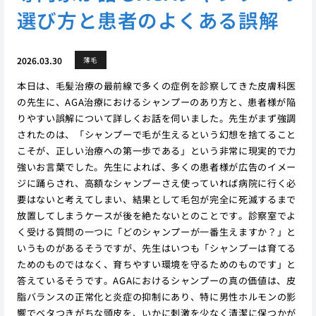
選び方と患者のよくある誤解
2026.03.30
薄毛
本日は、毛髪治療の最前線で多くの症例を診察してきた皮膚科医
の先生に、AGA治療におけるシャンプーのあり方と、患者様が陥
りやすい誤解について詳しくお話を伺いました。先生がまず強調
されたのは、「シャンプーで毛が生えるという幻想を捨てること
こそが、正しい治療への第一歩である」という非常に現実的で力
強いお言葉でした。先生によれば、多くの患者様が広告のイメー
ジに踊らされ、高額なシャンプーさえ使っていれば病院に行く必
要はないと考えてしまい、結果として毛包が完全に死滅するまで
放置してしまうケースが後を絶たないとのことです。診察室でよ
く受ける質問の一つに「どのシャンプーが一番生えますか？」と
いうものがあるそうですが、先生はいつも「シャンプーは育てる
ためのものではなく、育ちやすい環境を守るためのものです」と
答えているそうです。AGAにおけるシャンプーの真の価値は、皮
脂バランスの正常化と炎症の抑制にあり、特に男性ホルモンの影
響でベタつきがちな頭皮を、いかに刺激を少なく清潔に保つかが