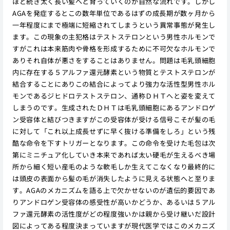
ほど続き太く長い髪へと育っていくのが自然な流れです。しかし
AGAを発症するとこの数年単位であるはずの成長期が数ヶ月から
一年程度にまで極端に短縮されてしまうという異常事態が発生し
ます。この現象の主犯格はテストステロンという男性ホルモンで
すがこれは本来筋肉や骨格を形成するために不可欠なホルモンで
ありそれ自体が悪さをすることはありません。問題は毛乳頭細胞
内に存在する５アルファ還元酵素という物質とテストステロンが
結合することにありこの結合によってより強力な活性型男性ホル
モンであるジヒドロテストステロン、通称ＤＨＴへと姿を変えて
しまうのです。生成されたＤＨＴは毛乳頭細胞にあるアンドロゲ
ン受容体と結びつきますがこの受容体が受ける信号こそが髪の毛
に対して「これ以上成長せずに早く抜ける準備をしろ」という残
酷な命令を下すトリガーとなります。この命令を受けた毛包は次
第にミニチュア化していき本来であれば太い硬毛が生えるべき場
所から細く短い産毛のような軟毛しか生えてこなくなり最終的に
は頭皮の表面から髪の毛が消失したように見える状態へと至りま
す。AGAのメカニズムを語る上で欠かせないのが遺伝的要因であ
りアンドロゲン受容体の感受性が高いかどうか、あるいは５アル
ファ還元酵素の活性度がどの程度強いかは親から受け継いだ設計
図によってある程度決まっていますが現代医学ではこのメカニズ