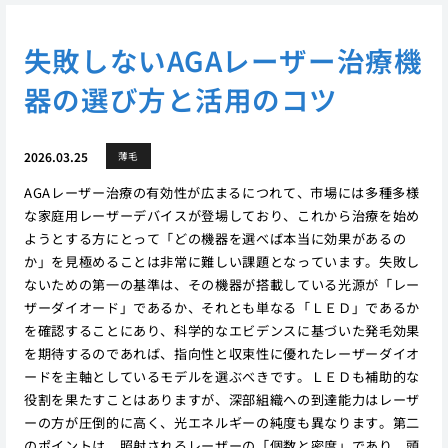
失敗しないAGAレーザー治療機
器の選び方と活用のコツ
2026.03.25
薄毛
AGAレーザー治療の有効性が広まるにつれて、市場には多種多様
な家庭用レーザーデバイスが登場しており、これから治療を始め
ようとする方にとって「どの機器を選べば本当に効果があるの
か」を見極めることは非常に難しい課題となっています。失敗し
ないための第一の基準は、その機器が搭載している光源が「レー
ザーダイオード」であるか、それとも単なる「ＬＥＤ」であるか
を確認することにあり、科学的なエビデンスに基づいた発毛効果
を期待するのであれば、指向性と収束性に優れたレーザーダイオ
ードを主軸としているモデルを選ぶべきです。ＬＥＤも補助的な
役割を果たすことはありますが、深部組織への到達能力はレーザ
ーの方が圧倒的に高く、光エネルギーの純度も異なります。第二
のポイントは、照射されるレーザーの「個数と密度」であり、頭