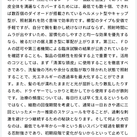
皮全体を満遍なくカバーするためには、最低でも数十個、できれ
ば数百個のダイオードが搭載されているヘルメット型やキャップ
型が、照射漏れを防ぐ意味で効率的です。櫛型のタイプも安価で
手軽ですが、自分で腕を動かし続けなければならず、照射時間に
ムラが出やすいため、習慣化のしやすさと均一な効果を優先する
なら、被るだけの据え置き型に軍配が上がります。第三に、ＦＤ
Ａの認可や第三者機関による臨床試験の結果が公表されているか
を確認することも、製品の信頼性を担保する上で重要です。活用
のコツとしては、まず「清潔な頭皮」に使用することを徹底すべ
きであり、洗髪後の汚れや余分な皮脂が取り除かれた状態で照射
することで、光エネルギーの透過率を最大化することができま
す。また、髪の毛が濡れたままだと光が屈折したり散乱したりす
るため、ドライヤーでしっかりと乾かしてから使用するのが鉄則
です。治療の頻度については、毎日行えば早く生えるというもの
ではなく、細胞の回復期間を考慮して、通常は一日おきや週に三
回といったメーカー推奨のスケジュールを守ることが、過剰な刺
激を避けつつ継続するための秘訣となります。そして何より大切
なのは、最低でも半年から一年という長いスパンで経過を観察す
る忍耐強さであり、初期段階で変化がないからといって止めてし