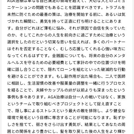
AGA治療は単なる自己満足の領域を超えて、大切な人とのコミュ
ニケーションの問題でもあることを認識すべきです。トラブルを
未然に防ぐための最善の策は、治療を開始する前に、あるいは気
づかれた瞬間に、勇気を持って正直に打ち明けることにありま
す。自分がどれほど薄毛に悩み、それが原因で自信を失っていた
のか、そしてこれからの人生を前向きに過ごすために治療という
選択をしたのだという切実な思いを伝えれば、多くのパートナー
はそれを否定することなく、むしろ応援してくれる心強い味方に
なってくれるはずです。金銭面についても、将来の自分のメンタ
ルヘルスを守るための必要経費として家計の中での位置づけを明
確に話し合うことで、隠れてローンを組むといった破滅的な行動
を避けることができます。もし副作用が出た場合も、二人で医師
に相談し、生活習慣の改善や服薬量の調整を一緒に行うプロセス
を経ることで、夫婦やカップルの絆が以前よりも深まったという
事例も多々あります。AGA治療は自分一人の戦いではなく、家族
というチームで取り組むべきプロジェクトとして捉え直すこと
で、隠し事によるストレスという最大の敵を排除し、より健全な
環境で発毛という目標に専念することが可能になります。恥ずか
しさを捨てて、弱さをさらけ出す勇気が、結果としてあなたの周
囲との関係をより豊かにし、髪を取り戻した後の人生をより輝か