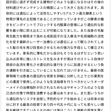
設計図に過ぎず完成する建物がどのような姿になるかはその後の
材料選びやメンテナンスの精度によって大きく左右されます。具
体的には遺伝によって活性化しやすい5アルファ還元酵素という
物質が薄毛の主犯格であることが分かっていますがこの酵素の働
きをピンポイントでブロックする内服薬の登場により遺伝的な影
響を最小限に抑え込むことが可能になりました。また自身の毛髪
再生能力を極限まで高める成長因子の注入療法や毛母細胞の活性
化を促す最新のレーザー治療などは遺伝によって眠らされてしま
った髪の毛を再び目覚めさせるための強力な手段として確立され
ています。家系的に薄毛だから自分もそうなるはずだという思い
込みは非常に強いストレスを生みますが実はそのストレス自体が
頭皮の血流を悪化させ遺伝的な進行をさらに加速させるという負
の連鎖を引き起こしていることも忘れてはいけません。最新の医
療現場では患者の遺伝的な背景を詳細に分析した上でどの薬剤を
どの濃度で使用しどのような生活指導を行うべきかというオーダ
ーメイドの治療指針が示されるためもはやギャンブルのような自
己流の対策で時間を浪費する必要はありません。また若いうちか
ら遺伝的なリスクを自覚し予防的なケアを始めることは将来の自
分に対する最高の投資であり四十代五十代になっても若々しい頭
髪を維持できている人々の中には実はこうした最新の医学を賢く