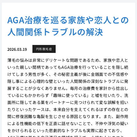
AGA治療を巡る家族や恋人との
人間関係トラブルの解決
2026.03.19
円形脱毛症
薄毛の悩みは非常にデリケートな問題であるため、家族や恋人と
いった親しい間柄であってもAGA治療を行っていることを隠し続
けてしまう男性が多く、その秘密主義が後に金銭面での不信感や
隠し事による心理的な壁といった人間関係の深刻なトラブルに発
展することが少なくありません。毎月の治療費を家計から捻出し
ているにもかかわらず「趣味に使っている」と嘘を吐いたり、洗
面所に隠してある薬をパートナーに見つけられて変な誤解を招い
たりといったケースは、本来自分を支えてくれるはずの存在との
間に修復困難な亀裂を生じさせる原因となります。また、副作用
による性機能の低下を正直に話せないことで、不仲や浮気の疑い
をかけられるといった悲劇的なトラブルも実際に起きており、