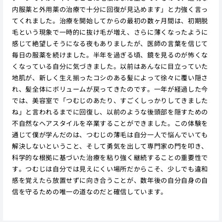
内服薬と外用薬の治療で十分に回復が見込めます」と力強く言っ
てくれました。治療を開始してからの最初の数ヶ月間は、初期脱
毛という現象で一時的に抜け毛が増え、さらに薄くなったように
感じて絶望しそうになる夜もありましたが、医師の言葉を信じて
毎日の服薬を続けました。半年を過ぎる頃、鏡を見るのが怖くな
くなっている自分に気づきました。以前はあんなに目立っていた
地肌が、新しく生え揃ったコシのある髪によって徐々に覆い隠さ
れ、髪全体にボリュームが戻ってきたのです。一年が経過した今
では、美容室で「つむじのあたり、すごくしっかりしてきました
ね」と言われるまでに回復し、以前のような後頭部を隠すための
不自然なヘアスタイルを卒業することができました。この体験を
通じて僕が学んだのは、つむじの薄毛は自分一人で悩んでいても
解決しないということ、そして勇気を出して専門家の門を叩き、
科学的な根拠に基づいた治療を粘り強く継続することの重要性で
す。つむじは自分では見えにくい場所だからこそ、少しでも違和
感を覚えたら放置せずに向き合うことが、数年後の自分自身の自
信を守るための唯一の道なのだと確信しています。