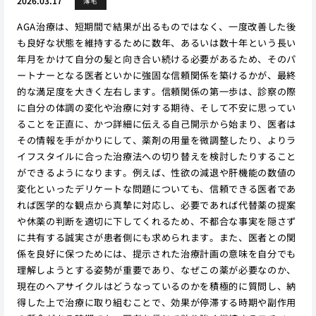
2026.03.17
薄毛
AGA治療は、短期間で結果が出るものではなく、一度改善した後
も良好な状態を維持するために数年、あるいは数十年という長い
年月をかけて自分の髪と向き合い続ける必要があるため、そのパ
ートナーとなる医者といかに強固な信頼関係を築けるかが、最終
的な満足度を大きく左右します。信頼関係の第一歩は、診察の際
に自分の体調の変化や治療に対する期待、そして不安に思ってい
ることを正直に、かつ詳細に伝える自己開示から始まり、医者は
その情報を手がかりにして、薬剤の用量を微調整したり、よりラ
イフスタイルに合った治療法への切り替えを検討したりすること
ができるようになります。例えば、性欲の減退や肝機能の数値の
変化といったデリケートな問題についても、信頼できる医者であ
れば医学的な観点から真摯に対応し、必要であれば代替薬の提案
や休薬の判断を適切に下してくれるため、不都合な事実を隠さず
に共有する誠実さが患者側にも求められます。また、医者との関
係を良好に保つためには、提示された治療計画の意味を自分でも
理解しようとする姿勢が重要であり、なぜこの薬が必要なのか、
現在のヘアサイクルはどうなっているのかを積極的に質問し、納
得した上で治療に取り組むことで、効果が停滞する時期や副作用