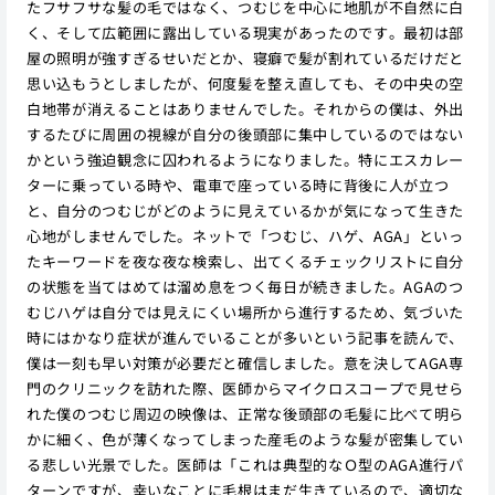
たフサフサな髪の毛ではなく、つむじを中心に地肌が不自然に白
く、そして広範囲に露出している現実があったのです。最初は部
屋の照明が強すぎるせいだとか、寝癖で髪が割れているだけだと
思い込もうとしましたが、何度髪を整え直しても、その中央の空
白地帯が消えることはありませんでした。それからの僕は、外出
するたびに周囲の視線が自分の後頭部に集中しているのではない
かという強迫観念に囚われるようになりました。特にエスカレー
ターに乗っている時や、電車で座っている時に背後に人が立つ
と、自分のつむじがどのように見えているかが気になって生きた
心地がしませんでした。ネットで「つむじ、ハゲ、AGA」といっ
たキーワードを夜な夜な検索し、出てくるチェックリストに自分
の状態を当てはめては溜め息をつく毎日が続きました。AGAのつ
むじハゲは自分では見えにくい場所から進行するため、気づいた
時にはかなり症状が進んでいることが多いという記事を読んで、
僕は一刻も早い対策が必要だと確信しました。意を決してAGA専
門のクリニックを訪れた際、医師からマイクロスコープで見せら
れた僕のつむじ周辺の映像は、正常な後頭部の毛髪に比べて明ら
かに細く、色が薄くなってしまった産毛のような髪が密集してい
る悲しい光景でした。医師は「これは典型的なＯ型のAGA進行パ
ターンですが、幸いなことに毛根はまだ生きているので、適切な