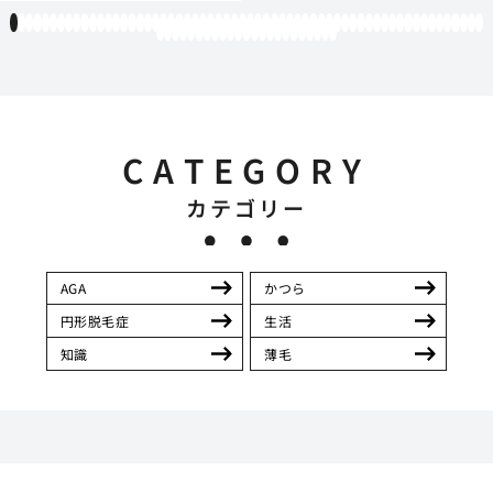
1
2
3
4
5
6
7
8
9
10
11
12
13
14
15
16
17
18
19
20
21
22
23
24
25
26
27
28
29
30
31
32
33
34
35
36
37
38
39
40
41
42
43
44
45
46
47
48
49
50
51
52
53
54
55
56
57
58
59
60
61
62
63
64
65
66
67
68
69
70
71
72
73
74
75
76
77
78
79
80
81
82
83
CATEGORY
カテゴリー
AGA
かつら
円形脱毛症
生活
知識
薄毛