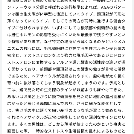
期治療において極めて重要な意味を持ちます。一般的にハミルト
ン・ノーウッド分類と呼ばれる進行基準によれば、AGAのパター
ンは額の生え際がＭ字型に後退していくタイプ、頭頂部が円形に
薄くなっていくタイプ、そしてその両方が同時に進行する混合タ
イプに分けられますが、いずれにしても後頭部や側頭部の髪の毛
は男性ホルモンの影響を受けにくいため最後まで残りやすいとい
う特徴があります。なぜ特定の場所から薄くなるのかというメカ
ニズムの核心には、毛乳頭細胞に存在する男性ホルモン受容体の
密度と、テストステロンをより強力な脱毛因子であるジヒドロテ
ストステロンに変換する５アルファ還元酵素の活性度の違いが深
く関わっており、前頭部や頭頂部はこの酵素の働きが非常に活発
であるため、ヘアサイクルが短縮されやすく、髪の毛が太く長く
育つ前に抜け落ちてしまう現象が起きてしまうのです。予兆とし
ては、鏡で見た時の生え際のラインが以前よりもぼやけてきた、
あるいはお風呂上がりに鏡で頭頂部を見た時に地肌の露出面積が
広がったと感じる瞬間に潜んでおり、さらに細かな変化として
は、抜け毛の中に短くて細い産毛のような毛が混じり始めたら、
それはヘアサイクルが正常に機能していない深刻なサインとなり
ます。多くの男性は、どこから薄毛が始まったのかという事実に
直面した際、一時的なストレスや生活習慣の乱れによるものだと