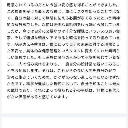
用意されているのだという強い安心感を得ることができました。
この検査を受けた最大の収穫は、単にリスクを知ったことではな
く、自分の髪に対して無闇に怯える必要がなくなったという精神
的な解放感でした。以前は高価な育毛剤を片っ端から試していま
したが、今では自分に必要なのは十分な睡眠とバランスの良い食
事、そして適切な頭皮ケアであると確信を持って取り組めていま
す。AGA遺伝子検査は、僕にとって自分の未来に対する漠然とし
た不安を、具体的な健康管理というタスクに変えてくれた素晴ら
しい体験でした。もし家族に薄毛の人がいて不安を感じているな
ら、一人で悩み続けるよりも、一度自分の設計図を覗いてみるこ
とをお勧めします。それは、これからの長い人生を自分の髪で
堂々と生きていくための、かけがえのない道しるべになるはずだ
からです。科学が進歩した現代において、自分を知ることは最大
の武器であり、それによって得られる心の平穏は、何物にも代え
がたい価値があると感じています。