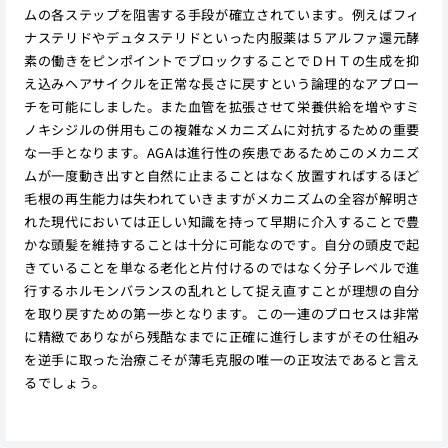
ムの各ステップを阻害する手段が確立されています。例えばフィ
ナステリドやデュタステリドといった内服薬は５アルファ還元酵
素の働きをピンポイントでブロックすることでＤＨＴの生成を抑
え込みヘアサイクルを正常な長さに戻すという論理的なアプロー
チを可能にしました。また血管を拡張させて栄養供給を増やすミ
ノキシジルの併用もこの複雑なメカニズムに対抗するための重要
な一手となります。AGAは進行性の疾患であるためこのメカニズ
ムが一度動き出すと自然に止まることはなく放置すればするほど
毛根の再生能力は失われていきますがメカニズムの全容が解明さ
れた現代においては正しい知識を持って早期に介入することで豊
かな頭髪を維持することは十分に可能なのです。自分の頭皮で起
きていることを単なる老化と片付けるのではなく分子レベルで進
行するホルモンバランスの乱れとして捉え直すことが理想の自分
を取り戻すための第一歩となります。この一連のプロセスは非常
に精緻でありながら残酷なまでに正確に進行しますがその仕組み
を逆手に取った治療こそが薄毛克服の唯一の正攻法であると言え
るでしょう。