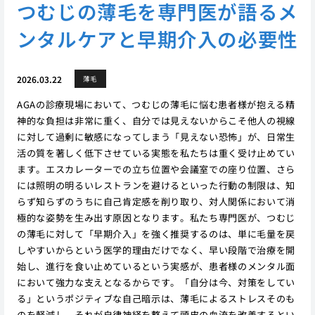
つむじの薄毛を専門医が語るメ
ンタルケアと早期介入の必要性
2026.03.22
薄毛
AGAの診療現場において、つむじの薄毛に悩む患者様が抱える精
神的な負担は非常に重く、自分では見えないからこそ他人の視線
に対して過剰に敏感になってしまう「見えない恐怖」が、日常生
活の質を著しく低下させている実態を私たちは重く受け止めてい
ます。エスカレーターでの立ち位置や会議室での座り位置、さら
には照明の明るいレストランを避けるといった行動の制限は、知
らず知らずのうちに自己肯定感を削り取り、対人関係において消
極的な姿勢を生み出す原因となります。私たち専門医が、つむじ
の薄毛に対して「早期介入」を強く推奨するのは、単に毛量を戻
しやすいからという医学的理由だけでなく、早い段階で治療を開
始し、進行を食い止めているという実感が、患者様のメンタル面
において強力な支えとなるからです。「自分は今、対策をしてい
る」というポジティブな自己暗示は、薄毛によるストレスそのも
のを軽減し、それが自律神経を整えて頭皮の血流を改善するとい