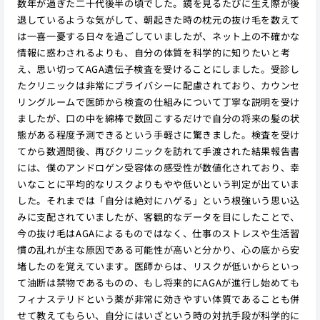
数年が過ぎた二十代後半の頃でした。鏡を見るたびに生え際が後
退しているような気がして、朝起きた時の枕元の抜け毛を数えて
は一喜一憂する日々を過ごしていましたが、ネット上の不確かな
情報に惑わされるよりも、自分の体質を科学的に知りたいと考
え、思い切ってAGA遺伝子検査を受けることにしました。受診し
たクリニックは非常にプライバシーに配慮されており、カウンセ
リングルームで医師から検査の仕組みについて丁寧な説明を受け
ましたが、口の中を綿棒で数回こするだけで自分の将来の髪の状
態がある程度予測できるという手軽さに驚きました。検査を受け
てから数週間後、再びクリニックを訪れて手渡された結果報告書
には、僕のアンドロゲン受容体の感受性が数値化されており、幸
いなことに平均的なリスクよりもやや低いという判定が出ていま
した。それまでは「自分は絶対にハゲる」という根強いう思い込
みに支配されていましたが、客観的なデータを目にしたことで、
今の抜け毛はAGAによるものではなく、仕事のストレスや生活習
慣の乱れが主な原因である可能性が高いと分かり、心の底から安
堵したのを覚えています。医師からは、リスクが低いからといっ
て油断は禁物であるものの、もし将来的にAGAが進行し始めても
フィナステリドという薬が非常に効きやすい体質であることも併
せて教えてもらい、自分にはいざという時の対抗手段が科学的に