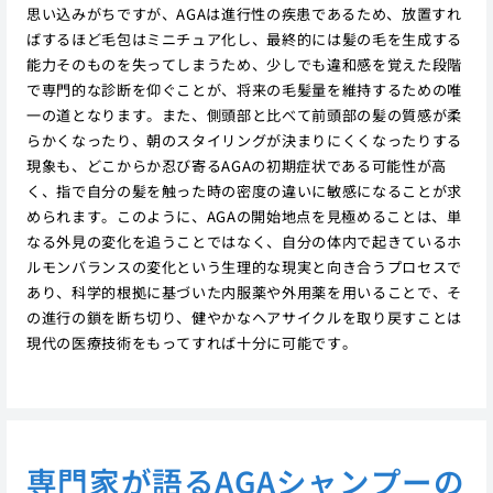
思い込みがちですが、AGAは進行性の疾患であるため、放置すれ
ばするほど毛包はミニチュア化し、最終的には髪の毛を生成する
能力そのものを失ってしまうため、少しでも違和感を覚えた段階
で専門的な診断を仰ぐことが、将来の毛髪量を維持するための唯
一の道となります。また、側頭部と比べて前頭部の髪の質感が柔
らかくなったり、朝のスタイリングが決まりにくくなったりする
現象も、どこからか忍び寄るAGAの初期症状である可能性が高
く、指で自分の髪を触った時の密度の違いに敏感になることが求
められます。このように、AGAの開始地点を見極めることは、単
なる外見の変化を追うことではなく、自分の体内で起きているホ
ルモンバランスの変化という生理的な現実と向き合うプロセスで
あり、科学的根拠に基づいた内服薬や外用薬を用いることで、そ
の進行の鎖を断ち切り、健やかなヘアサイクルを取り戻すことは
現代の医療技術をもってすれば十分に可能です。
専門家が語るAGAシャンプーの