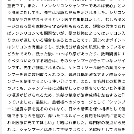
重要です。また、「ノンシリコンシャンプーであれば安心」とい
う風潮に対しても、先生は冷静な見解を示されました。シリコン
自体が毛穴を詰まらせるという医学的根拠は乏しく、むしろダメ
ージのある髪を摩擦から守る役割もあるため、短髪の男性であれ
ばノンシリコンでも問題ないが、髪の状態によってはシリコン入
りの方が適している場合もあるとのことです。選ぶべきポイント
はシリコンの有無よりも、洗浄成分が自分の肌質に合っているか
どうかであり、洗った後につっぱり感があったり、数時間後にす
ぐベタついたりする場合は、そのシャンプーが合っていないサイ
ンです。先生が推奨されるのは、ケトコナゾール配合の薬用シャ
ンプーを週に数回取り入れつつ、普段は低刺激なアミノ酸系シャ
ンプーを使用するという使い分けです。また、育毛剤との相性に
ついても、シャンプー後に皮脂がしっかり落ちていないと外用薬
の浸透が妨げられるため、洗髪の精度が治療成績を左右すると仰
っていました。最後に、患者様へのメッセージとして「シャンプ
ーに過度な夢を見るのではなく、日々の清潔を保つ相棒として信
頼できるものを選び、浮いたエネルギーと費用を科学的に証明さ
れた医療に充ててほしい」と結ばれました。専門家の視点から見
れば、シャンプーとは決して主役ではなく、名脇役として治療を