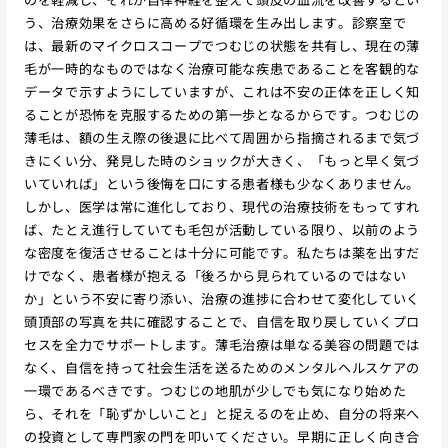
う、治療効果をさらに高める好循環を生み出します。診察室で
は、最新のマイクロスコープでつむじの状態を共有し、現在の薄
毛が一時的なものではなく治療可能な疾患であることを客観的な
データで示すようにしていますが、これは不安の正体を正しく知
ることが恐怖を克服するための第一歩となるからです。つむじの
薄毛は、額の生え際の後退に比べて周囲から指摘されるまで気づ
きにくい分、発見した時のショックが大きく、「もっと早く気づ
いていれば」という後悔を口にする患者様も少なくありません。
しかし、医学は常に進化しており、現代の治療技術をもってすれ
ば、たとえ進行していても毛包が活動している限り、以前のよう
な密度を復活させることは十分に可能です。私たちは薬を出すだ
けでなく、患者様が抱える「後ろから見られているのではない
か」という不安に寄り添い、治療の進捗に合わせて変化していく
頭頂部の写真を共に確認することで、自信を取り戻していくプロ
セスを全力でサポートします。薄毛治療は単なる美容の問題では
なく、自信を持って社会生活を送るためのメンタルヘルスケアの
一環であるべきです。つむじの地肌が少しでも気になり始めた
ら、それを「恥ずかしいこと」と捉えるのを止め、自分の将来へ
の投資として専門家の門を叩いてください。早期に正しく向き合